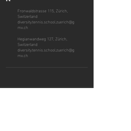
Fronwaldstrasse 115, Zürich,
Switzerland
diversity.tennis.school.zuerich@g
mx.ch
Hegianwandweg 127, Zürich,
Switzerland
diversity.tennis.school.zuerich@g
mx.ch
ÖFFNUNGSZEITEN
Mo. bis Fr.: 8 - 22:00 Uhr
Sa. & So.: 8 - 22:00 Uhr