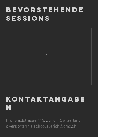
Bevorstehende
Sessions
Kontaktangabe
n
Fronwaldstrasse 115, Zürich, Switzerland
diversity.tennis.school.zuerich@gmx.ch