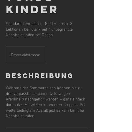
Kinder
Standard-Tennisabo – Kinder – max. 3
Lektionen bei Krankheit / unbegrenzte
Nachholstunden bei Regen
Fronwaldstrasse
Beschreibung
Während der Sommersaison können bis zu
drei verpasste Lektionen (z. B. wegen
Krankheit) nachgeholt werden – ganz einfach
durch das Mitspielen in anderen Gruppen. Bei
wetterbedingtem Ausfall gibt es kein Limit für
Nachholstunden.