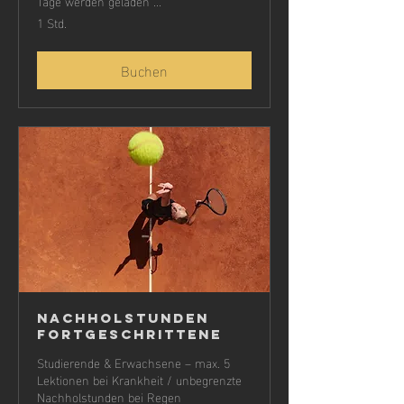
Tage werden geladen ...
1 Std.
Buchen
Nachholstunden
Fortgeschrittene
Studierende & Erwachsene – max. 5
Lektionen bei Krankheit / unbegrenzte
Nachholstunden bei Regen