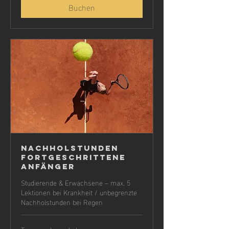
Buchen
Nachholstunden
fortgeschrittene
Anfänger
Studierende & Erwachsene – max. 5
Lektionen bei Krankheit / unbegrenzte
Nachholstunden bei Regen