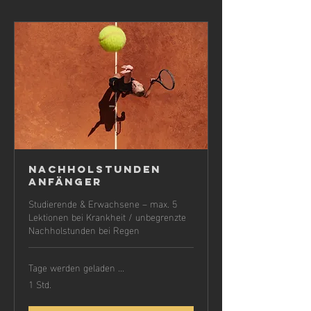
Nachholstunden
Anfänger
Studierende & Erwachsene – max. 5
Lektionen bei Krankheit / unbegrenzte
Nachholstunden bei Regen
Tage werden geladen ...
1 Std.