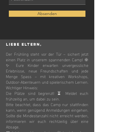
Absenden
Liebe Eltern,
Der Frühling steht vor der Tür – sichert jetzt
einen Platz in unserem spannenden Camp! 🌞
✨ Eure Kinder erwarten unvergessliche
Erlebnisse, neue Freundschaften und jede
Menge Spass – mit kreativen Workshops,
Outdoor-Abenteuern und spielerischem Lernen.
Wichtiger Hinweis:
Die Plätze sind begrenzt! ⏳ Meldet euch
frühzeitig an, um dabei zu sein.
Bitte beachtet, dass das Camp nur stattfinden
kann, wenn genügend Anmeldungen eingehen.
Sollte die Mindestanzahl nicht erreicht werden,
informieren wir euch rechtzeitig über eine
Absage.