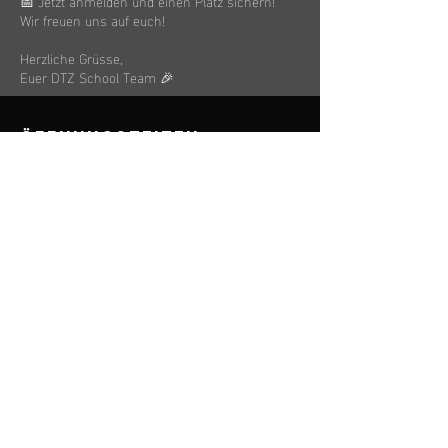
📅 Jetzt anmelden und einen Platz sichern!
Wir freuen uns auf euch!
Herzliche Grüsse,
Euer DTZ School Team 🎉
ÖFFNUNGSZEITEN
Mo. bis Fr.: 8 - 22:00 Uhr
Sa. & So.: 8 - 22:00 Uhr
KONTAKT
Tel.:
078 322 85 31
E-Mail:
diversity.tennis.school.zuerich@gmx.ch
Menü
Start
Über uns
Tenniskurse
Camps