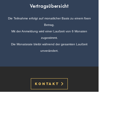
Vertragsübersicht
Die Teilnahme erfolgt auf monatlicher Basis zu einem fixen
Betrag.
Mit der Anmeldung wird einer Laufzeit von 6 Monaten
zugestimmt.
Die Monatsrate bleibt während der gesamten Laufzeit
unverändert.
Kontakt
ÖFFNUNGSZEITEN
Mo. bis Fr.: 8 - 22:00 Uhr
Sa. & So.: 8 - 22:00 Uhr